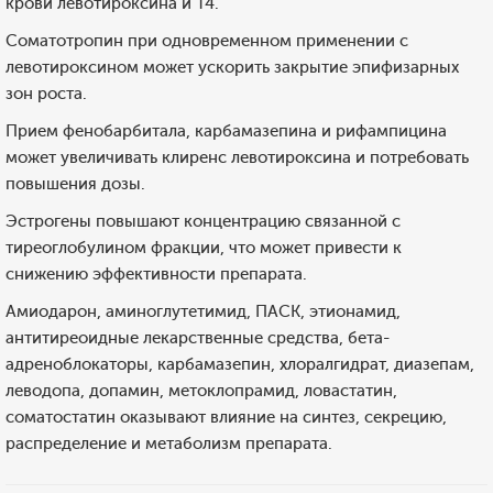
крови левотироксина и Т4.
Соматотропин при одновременном применении с
левотироксином может ускорить закрытие эпифизарных
зон роста.
Прием фенобарбитала, карбамазепина и рифампицина
может увеличивать клиренс левотироксина и потребовать
повышения дозы.
Эстрогены повышают концентрацию связанной с
тиреоглобулином фракции, что может привести к
снижению эффективности препарата.
Амиодарон, аминоглутетимид, ПАСК, этионамид,
антитиреоидные лекарственные средства, бета-
адреноблокаторы, карбамазепин, хлоралгидрат, диазепам,
леводопа, допамин, метоклопрамид, ловастатин,
соматостатин оказывают влияние на синтез, секрецию,
распределение и метаболизм препарата.