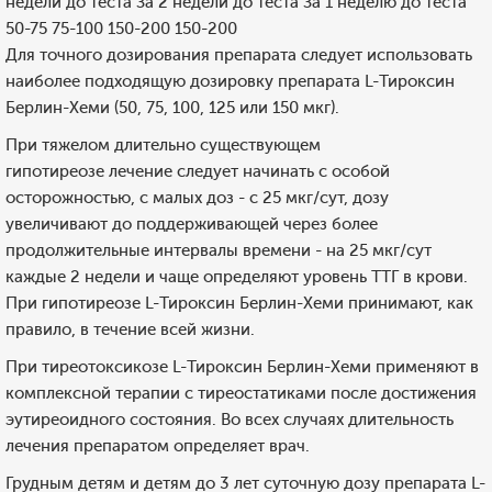
недели до теста За 2 недели до теста За 1 неделю до теста
50-75 75-100 150-200 150-200
Для точного дозирования препарата следует использовать
наиболее подходящую дозировку препарата L-Тироксин
Берлин-Хеми (50, 75, 100, 125 или 150 мкг).
При тяжелом длительно существующем
гипотиреозе лечение следует начинать с особой
осторожностью, с малых доз - с 25 мкг/сут, дозу
увеличивают до поддерживающей через более
продолжительные интервалы времени - на 25 мкг/сут
каждые 2 недели и чаще определяют уровень ТТГ в крови.
При гипотиреозе L-Тироксин Берлин-Хеми принимают, как
правило, в течение всей жизни.
При тиреотоксикозе L-Тироксин Берлин-Хеми применяют в
комплексной терапии с тиреостатиками после достижения
эутиреоидного состояния. Во всех случаях длительность
лечения препаратом определяет врач.
Грудным детям и детям до 3 лет суточную дозу препарата L-