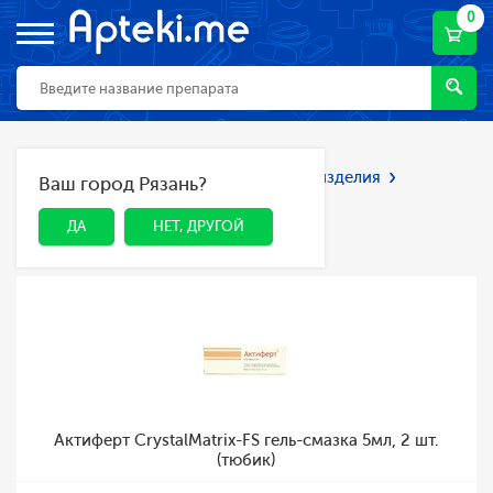
0
Главная
Каталог
Мед. приборы и изделия
Ваш город Рязань?
ДА
НЕТ, ДРУГОЙ
Презервативы
Презервативы
ДА
НЕТ, ДРУГОЙ
Актиферт CrystalMatrix-FS гель-смазка 5мл, 2 шт.
(тюбик)