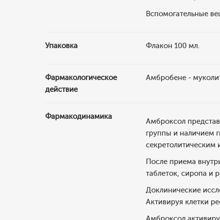
Вспомогательные вещ
Упаковка
Флакон 100 мл.
Фармакологическое
Амбробене - муколи
действие
Фармакодинамика
Амброксол представ
группы и наличием 
секретолитическим 
После приема внутрь
таблеток, сиропа и 
Доклинические иссле
Активируя клетки ре
Амброксол активируе