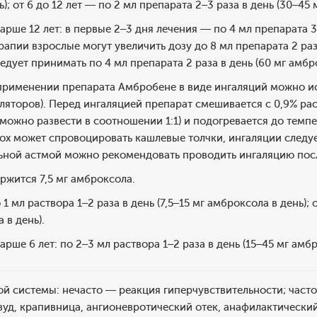
); от 6 до 12 лет — по 2 мл препарата 2–3 раза в день (30–45 
рше 12 лет: в первые 2–3 дня лечения — по 4 мл препарата 3 
апии взрослые могут увеличить дозу до 8 мл препарата 2 раза
дует принимать по 4 мл препарата 2 раза в день (60 мг амбро
применении препарата Амбробене в виде ингаляций можно и
ляторов). Перед ингаляцией препарат смешивается с 0,9% ра
можно развести в соотношении 1:1) и подогревается до темп
ох может спровоцировать кашлевые толчки, ингаляции следу
ьной астмой можно рекомендовать проводить ингаляцию пос
ержится 7,5 мг амброксола.
 1 мл раствора 1–2 раза в день (7,5–15 мг амброксола в день); 
 в день).
рше 6 лет: по 2–3 мл раствора 1–2 раза в день (15–45 мг амбр
й системы: нечасто — реакция гиперчувствительности; часто
, зуд, крапивница, ангионевротический отек, анафилактически