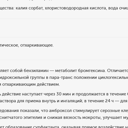
ества: калия сорбат, хлористоводородная кислота, вода очи
тическое, отхаркивающее.
ляет собой бензиламин — метаболит бромгексина. Отличаетс
гидроксильной группы в пара-транс положении циклогексиль
и отхаркивающим действием.
 действие наступает через 30 мин и продолжается в течение 
раствора для приема внутрь и ингаляций; в течение 24 ч — дл
дования показали, что амброксол стимулирует серозные кле
снитчатого эпителия и снижая вязкость мокроты, улучшает 
т образование сурфактанта, оказывая прямое воздействие н