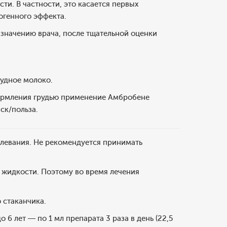
и. В частности, это касается первых
огенного эффекта.
азначению врача, после тщательной оценки
рудное молоко.
кормления грудью применение Амбробене
ск/польза.
олевания. Не рекомендуется принимать
 жидкости. Поэтому во время лечения
 стаканчика.
до 6 лет — по 1 мл препарата 3 раза в день (22,5