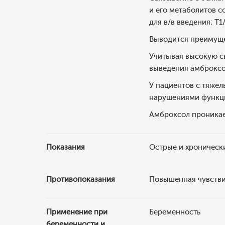
и его метаболитов с
для в/в введения; T
Выводится преимуще
Учитывая высокую св
выведения амброксо
У пациентов с тяже
нарушениями функци
Амброксол проникает
Показания
Острые и хроническ
Противопоказания
Повышенная чувствит
Применение при
Беременность
беременности и