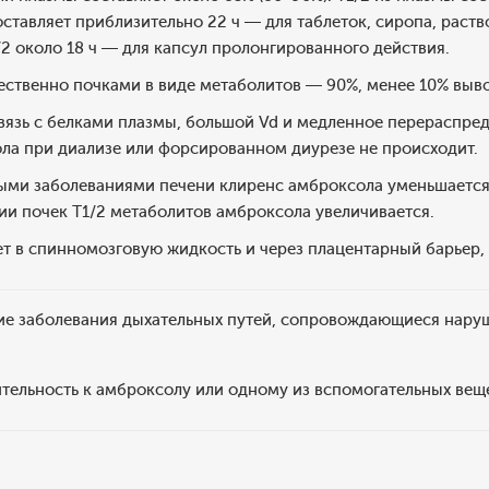
оставляет приблизительно 22 ч — для таблеток, сиропа, раств
1/2 около 18 ч — для капсул пролонгированного действия.
ственно почками в виде метаболитов — 90%, менее 10% выво
язь с белками плазмы, большой Vd и медленное перераспреде
ла при диализе или форсированном диурезе не происходит.
лыми заболеваниями печени клиренс амброксола уменьшается
и почек T1/2 метаболитов амброксола увеличивается.
 в спинномозговую жидкость и через плацентарный барьер, 
ие заболевания дыхательных путей, сопровождающиеся нару
ельность к амброксолу или одному из вспомогательных вещес