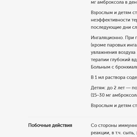
мг амброксола в день
Взрослым и детям ста
неэффективности тер
последующие дни сле
Ингаляционно. При 
(кроме паровых инга
увлажнения воздуха 
терапии глубокий вд
Больным с бронхиал
В 1 мл раствора сод
Детям: до 2 лет — по
(15–30 мг амброксола
Взрослым и детям ста
Побочные действия
Со стороны иммунно
реакции, в т.ч. сыпь