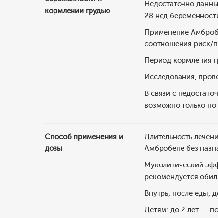
Недостаточно данных
кормлении грудью
28 нед беременности
Применение Амбробен
соотношения риск/п
Период кормления г
Исследования, прово
В связи с недостат
возможно только по 
Способ применения и
Длительность лечени
дозы
Амбробене без назна
Муколитический эфф
рекомендуется обиль
Внутрь, после еды, 
Детям: до 2 лет — по