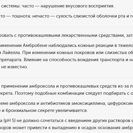
 системы: часто — нарушение вкусового восприятия.
то — тошнота; нечасто — сухость слизистой оболочки рта и го
ровать с противокашлевыми лекарственными средствами, з
рименении Амбробене наблюдались кожные реакции в тяжело
 Лайелла. При изменении кожных покровов или слизистых об
 препарата. Влияние на способность вождения транспорта и 
не известно.
применении амброксола и противокашлевых средств из-за п
секрета. Поэтому подобные комбинации следует подбирать с 
еме амброксола и антибиотиков амоксициллина, цефуроксим
 и бронхиальном секрете увеличивается.
 (рН 5) не должно сочетаться с введением других растворов 
воров может привести к выпадению в осадок основания амбр