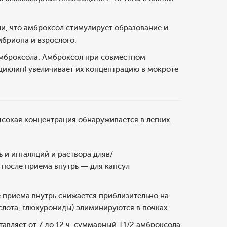
ли, что амброксол стимулирует образование и
мбриона и взрослого.
амброксола. Амброксол при совместном
иклин) увеличивает их концентрацию в мокроте
сокая концентрация обнаруживается в легких.
ь и ингаляций и раствора дляв/
ч после приема внутрь — для капсул
 приема внутрь снижается приблизительно на
слота, глюкурониды) элиминируются в почках.
тавляет от 7 до 12 ч, суммарный T1/2 амброксола