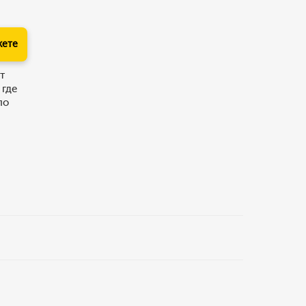
кете
т
 где
по