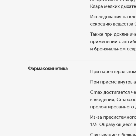
Клара мелких дыхате
Исследования на кле
секрецию вещества (
Также при доклинич
применении с антиб
и бронхиальном секр
Фармакокинетика
При парентеральном
При приеме внутрь 
Cmax достигается че
в введения; Cmaxсос
пролонгированного 
Из-за пресистемног
1/3. Образующиеся в
Связывание с белкам