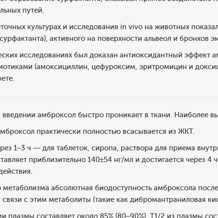
льных путей.
точных культурах и исследования in vivo на животных показа
сурфактанта), активного на поверхности альвеол и бронхов э
еских исследованиях был доказан антиоксидантный эффект 
иотиками (амоксициллин, цефуроксим, эритромицин и доксиц
ете.
 введении амброксол быстро проникает в ткани. Наиболее вы
амброксол практически полностью всасывается из ЖКТ.
рез 1–3 ч — для таблеток, сиропа, раствора для приема внутр
тавляет приблизительно 140±54 нг/мл и достигается через 4 
действия.
о метаболизма абсолютная биодоступность амброксола после
 связи с этим метаболиты (такие как дибромантраниловая ки
и плазмы составляет около 85% (80–90%). T1/2 из плазмы сос