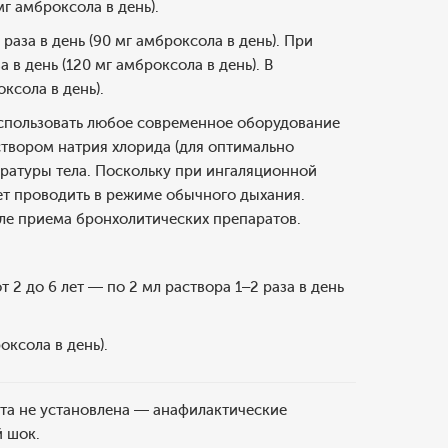
мг амброксола в день).
раза в день (90 мг амброксола в день). При
 в день (120 мг амброксола в день). В
ксола в день).
спользовать любое современное оборудование
створом натрия хлорида (для оптимально
ературы тела. Поскольку при ингаляционной
ет проводить в режиме обычного дыхания.
ле приема бронхолитических препаратов.
от 2 до 6 лет — по 2 мл раствора 1–2 раза в день
оксола в день).
та не установлена — анафилактические
й шок.