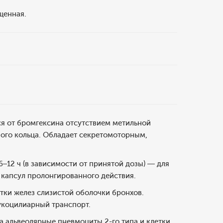
щенная.
я от бромгексина отсутствием метильной
ного кольца. Обладает секретомоторным,
6–12 ч (в зависимости от принятой дозы) — для
я капсул пролонгированного действия.
тки желез слизистой оболочки бронхов.
мукоцилиарный транспорт.
а альвеолярные пневмоциты 2-го типа и клетки