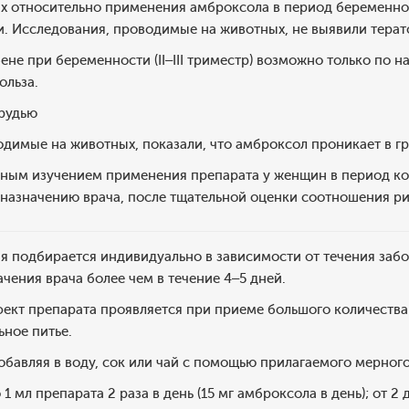
 относительно применения амброксола в период беременност
. Исследования, проводимые на животных, не выявили терат
е при беременности (II–III триместр) возможно только по н
ольза.
рудью
димые на животных, показали, что амброксол проникает в г
очным изучением применения препарата у женщин в период 
назначению врача, после тщательной оценки соотношения ри
я подбирается индивидуально в зависимости от течения заб
чения врача более чем в течение 4–5 дней.
ект препарата проявляется при приеме большого количества
ное питье.
добавляя в воду, сок или чай с помощью прилагаемого мерного
 1 мл препарата 2 раза в день (15 мг амброксола в день); от 2 