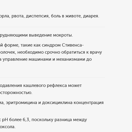
рла, рвота, диспепсия, боль в животе, диарея.
атрудняющими выведение мокроты.
й форме, такие как синдром Стивенса-
олочек, необходимо срочно обратиться к врачу
на управление машинами и механизмами до
одавления кашлевого рефлекса может
осторожностью.
а, эритромицина и доксициклина концентрация
с рН более 6,3, поскольку разница между
оксола.